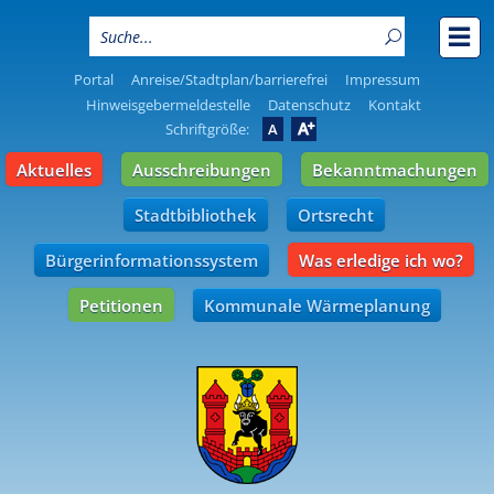
Portal
Anreise/Stadtplan/barrierefrei
Impressum
Hinweisgebermeldestelle
Datenschutz
Kontakt
A
Schriftgröße:
A
Aktuelles
Ausschreibungen
Bekanntmachungen
Stadtbibliothek
Ortsrecht
Bürgerinformationssystem
Was erledige ich wo?
Petitionen
Kommunale Wärmeplanung