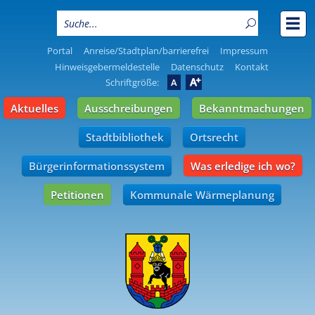
Portal
Anreise/Stadtplan/barrierefrei
Impressum
Hinweisgebermeldestelle
Datenschutz
Kontakt
A
Schriftgröße:
A
Aktuelles
Ausschreibungen
Bekanntmachungen
Stadtbibliothek
Ortsrecht
Bürgerinformationssystem
Was erledige ich wo?
Petitionen
Kommunale Wärmeplanung