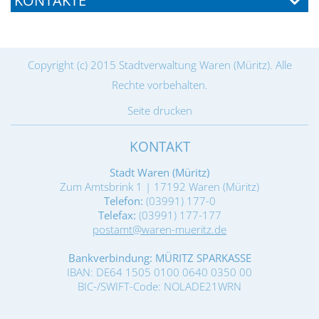
KONTAKTE
Copyright (c) 2015 Stadtverwaltung Waren (Müritz). Alle
Rechte vorbehalten.
Seite drucken
KONTAKT
Stadt Waren (Müritz)
Zum Amtsbrink 1 | 17192 Waren (Müritz)
Telefon:
(03991) 177-0
Telefax:
(03991) 177-177
postamt@waren-mueritz.de
Bankverbindung: MÜRITZ SPARKASSE
IBAN: DE64 1505 0100 0640 0350 00
BIC-/SWIFT-Code: NOLADE21WRN