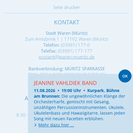
Seite drucken
KONTAKT
Stadt Waren (Müritz)
Zum Amtsbrink 1 | 17192 Waren (Müritz)
Telefon:
(03991) 177-0
Telefax:
(03991) 177-177
postamt@waren-mueritz.de
Bankverbindung: MÜRITZ SPARKASSE
IBAN: DE64 1505 0100 0640 0350 00
OK
BIC-/SWIFT-Code: NOLADE21WRN
JEANINE VAHLDIEK BAND
11.08.2026 • 19:00 Uhr • Kurpark, Bühne
am Brunnen:
Die ungewöhnlichen Klänge der
ALLGEMEINE ÖFFNUNGSZEITEN
Orchesterharfe, gemischt mit Gesang,
unzähligen Percussioninstrumenten, Ukulele,
Montag:
Ukulelenbass und Hawaiigitarre, lassen jeden
8:30 - 12:00 Uhr (Wohngeldbehörde geschlossen)
Song mit neuen Facetten erblühen.
Dienstag:
Mehr dazu hier ...
8:30 - 12:00 und 13:30 - 17:30 Uhr