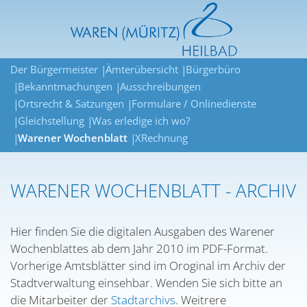
Der Bürgermeister
Ämterübersicht
Bürgerbüro
Bekanntmachungen
Ausschreibungen
Ortsrecht & Satzungen
Formulare / Onlinedienste
Gleichstellung
Was erledige ich wo?
Warener Wochenblatt
XRechnung
WARENER WOCHENBLATT - ARCHIV
Hier finden Sie die digitalen Ausgaben des Warener
Wochenblattes ab dem Jahr 2010 im PDF-Format.
Vorherige Amtsblätter sind im Oroginal im Archiv der
Stadtverwaltung einsehbar. Wenden Sie sich bitte an
die Mitarbeiter der
Stadtarchivs
. Weitrere