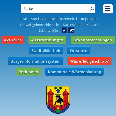
Portal
Anreise/Stadtplan/barrierefrei
Impressum
Hinweisgebermeldestelle
Datenschutz
Kontakt
A
Schriftgröße:
A
Aktuelles
Ausschreibungen
Bekanntmachungen
Stadtbibliothek
Ortsrecht
Bürgerinformationssystem
Was erledige ich wo?
Petitionen
Kommunale Wärmeplanung