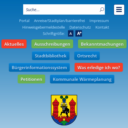
Portal
Anreise/Stadtplan/barrierefrei
Impressum
Hinweisgebermeldestelle
Datenschutz
Kontakt
A
Schriftgröße:
A
Aktuelles
Ausschreibungen
Bekanntmachungen
Stadtbibliothek
Ortsrecht
Bürgerinformationssystem
Was erledige ich wo?
Petitionen
Kommunale Wärmeplanung