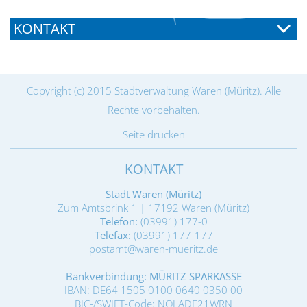
KONTAKT
Copyright (c) 2015 Stadtverwaltung Waren (Müritz). Alle
Rechte vorbehalten.
Seite drucken
KONTAKT
Stadt Waren (Müritz)
Zum Amtsbrink 1 | 17192 Waren (Müritz)
Telefon:
(03991) 177-0
Telefax:
(03991) 177-177
postamt@waren-mueritz.de
Bankverbindung: MÜRITZ SPARKASSE
IBAN: DE64 1505 0100 0640 0350 00
BIC-/SWIFT-Code: NOLADE21WRN