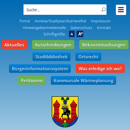
Portal
Anreise/Stadtplan/barrierefrei
Impressum
Hinweisgebermeldestelle
Datenschutz
Kontakt
A
Schriftgröße:
A
Aktuelles
Ausschreibungen
Bekanntmachungen
Stadtbibliothek
Ortsrecht
Bürgerinformationssystem
Was erledige ich wo?
Petitionen
Kommunale Wärmeplanung