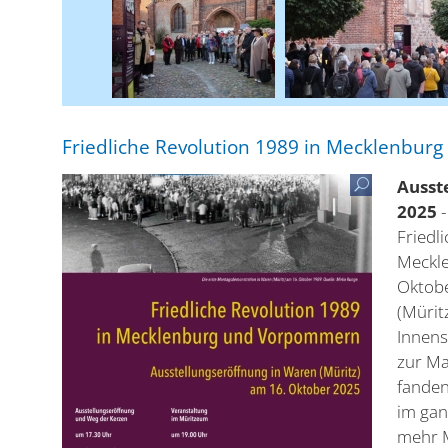
Friedliche Revolution 1989 in Mecklenbu
Ausst
2025
Friedl
Meckl
Oktob
(Mürit
Innens
zur Ma
fanden
im gan
mehr M