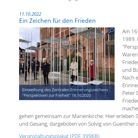
11.10.2022
Ein Zeichen für den Frieden
Am 16.
1989. 
"Persp
Warene
Friede
und Bü
Nach e
Erinne
Einweihung des Zentralen Erinnerungszeichens
Peter 
"Perspektiven zur Freiheit" 16.10.2020
Friede
machen
gehen gemeinsam zur Marienkirche. Hier erleben Si
und Gesang, dargeboten von Solvig von Guenther u
Veranstaltungsplakat (PDF 399KB)