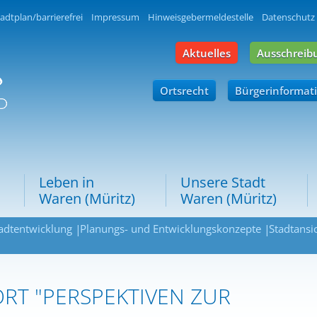
adtplan/barrierefrei
Impressum
Hinweisgebermeldestelle
Datenschutz
Aktuelles
Ausschreib
Ortsrecht
Bürgerinformat
Leben in
Unsere Stadt
Waren (Müritz)
Waren (Müritz)
adtentwicklung
Planungs- und Entwicklungskonzepte
Stadtansi
RT "PERSPEKTIVEN ZUR