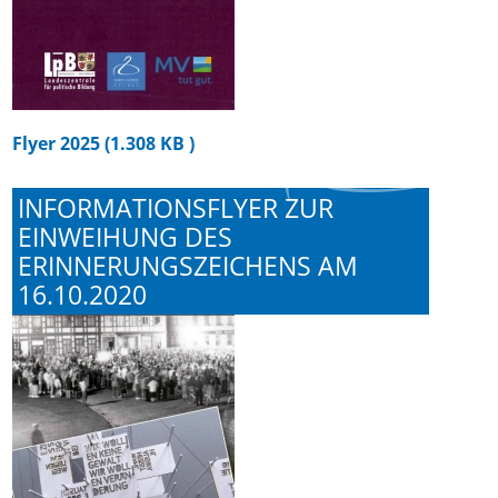
Flyer 2025 (1.308 KB )
INFORMATIONSFLYER ZUR
EINWEIHUNG DES
ERINNERUNGSZEICHENS AM
16.10.2020