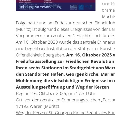
eine R
Einladung zur Veranstaltung
drama
Machtv
Folge hatte und am Ende zur deutschen Einheit füh
(Müritz) ist aufgrund dieses Ereignisses von der
Vorpommern zum zentralen Gedächtnisort für die 
Am 16. Oktober 2020 wurde das zentrale Erinnerun
eine begehbare Installation der Stuttgarter Künstl
Öffentlichkeit übergeben.
Am 16. Oktober 2025 w
Freiluftausstellung zur Friedlichen Revolut
ihren sechs Stationen im Stadtgebiet von Waren
den Standorten Hafen, Georgenkirche, Marie
Mühlenberg die vielschichtigen Ereignisse im
Ausstellungseröffnung und Weg der Kerzen
Beginn: 16. Oktober 2025, um 17:30 Uhr
Ort: vor dem zentralen Erinnerungszeichen „Perspek
17192 Waren (Müritz)
Weg der Kerzen: St.-Georgen-Kirche / zentrales Er