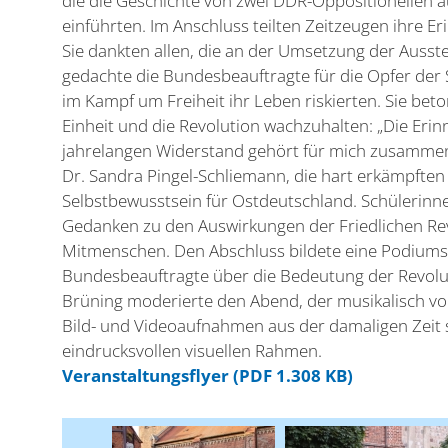
die die Geschichte von zwei DDR-Oppositionellen a
einführten. Im Anschluss teilten Zeitzeugen ihre 
Sie dankten allen, die an der Umsetzung der Ausst
gedachte die Bundesbeauftragte für die Opfer der 
im Kampf um Freiheit ihr Leben riskierten. Sie beto
Einheit und die Revolution wachzuhalten: „Die Erin
jahrelangen Widerstand gehört für mich zusammen.“
Dr. Sandra Pingel-Schliemann, die hart erkämpfte
Selbstbewusstsein für Ostdeutschland. Schülerinne
Gedanken zu den Auswirkungen der Friedlichen Rev
Mitmenschen. Den Abschluss bildete eine Podiumsdi
Bundesbeauftragte über die Bedeutung der Revoluti
Brüning moderierte den Abend, der musikalisch vo
Bild- und Videoaufnahmen aus der damaligen Zeit 
eindrucksvollen visuellen Rahmen.
Veranstaltungsflyer (PDF 1.308 KB)