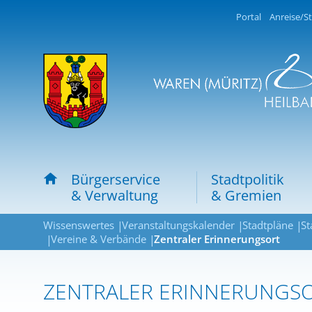
Portal
Anreise/St
Bürgerservice
Stadtpolitik
& Verwaltung
& Gremien
Wissenswertes
Veranstaltungskalender
Stadtpläne
St
Vereine & Verbände
Zentraler Erinnerungsort
ZENTRALER ERINNERUNGSO