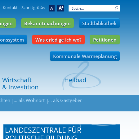
Kontakt
Schriftgröße:
A
A
ungen
Bekanntmachungen
Stadtbibliothek
ionssystem
Was erledige ich wo?
Petitionen
Kommunale Wärmeplanung
Wirtschaft
Heilbad
& Investition
chten
... als Wohnort
... als Gastgeber
LANDESZENTRALE FÜR
POLITISCHE BILDUNG