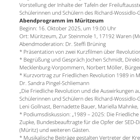
Vorstellung der Inhalte der Tafeln der Freiluftauss
Schülerinnen und Schülern des Richard-Wossidl
Abendprogramm im Müritzeum
Beginn: 16. Oktober 2025, um 19.00 Uhr
Ort: Müritzeum, Zur Steinmole 1, 17192 Waren (Mü
Abendmoderation: Dr. Steffi Brüning
* Präsentation von zwei Kurzfilmen über Revolutio
* Begrüßung und Gespräch Jochen Schmidt, Direkto
Mecklenburg-Vorpommern, Norbert Möller, Bürgerm
* Kurzvortrag zur Friedlichen Revolution 1989 in 
Dr. Sandra Pingel-Schliemann
„Die Friedliche Revolution und die Auswirkungen 
Schülerinnen und Schülern des Richard-Wossidlo-
Leni Gollnast, Bernadette Bauer, Mariella Mahnke
* Podiumsdiskussion: „1989 – 2025: Die Friedliche
Zupke, Bundesbeauftragte für die Opfer der SED-Di
(Müritz) und weiteren Gästen.
* Musikalische Beiträge gestalten Vertreter der Kr