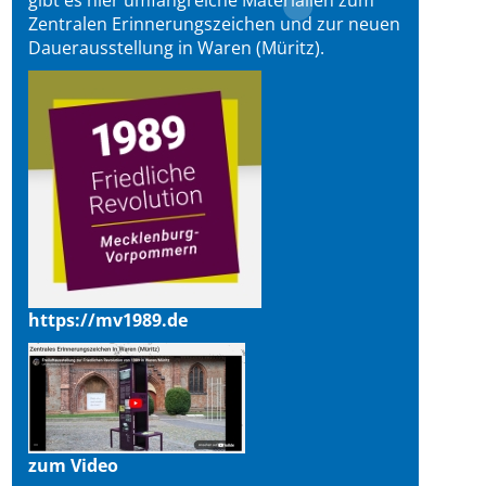
gibt es hier umfangreiche Materialien zum
Zentralen Erinnerungszeichen und zur neuen
Dauerausstellung in Waren (Müritz).
https://mv1989.de
zum Video