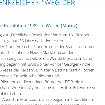
DENKZEICHEN "WEG DER
he Revolution 1989“ in Waren (Müritz)
g zur „Friedlichen Revolution“ fand am 16. Oktober
tatt, genau 36 Jahre nach der ersten
 Stadt. An sechs Standorten in der Stadt – darunter
nkirche, auf dem Neuen Markt und an der
telen eingeweiht, welche die Wende-Monate im Land
nung begann mit Grußworten vor der Georgenkirche
Weges der Kerzen“. Ministerin Bettina Martin, Jochen
ntrale für politische Bildung und
ller ehrten die mutigen Bürger der DDR, die für
Richard-Wossidlo-Gymnasiums teilten ihre Erkenntnisse
uf ihr Leben.
m Abend im Müritzeum. Diese begann mit Kurzfilmen,