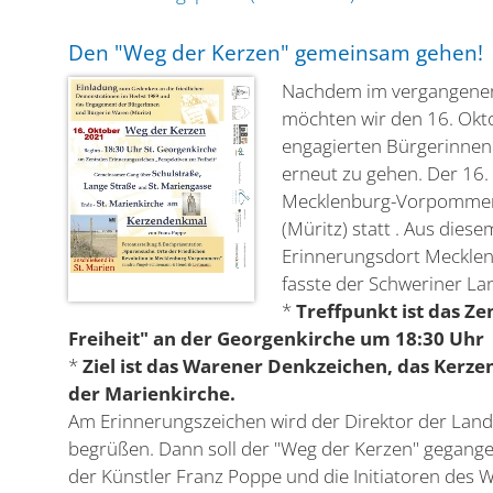
Den "Weg der Kerzen" gemeinsam gehen!
Nachdem im vergangenen
möchten wir den 16. Okt
engagierten Bürgerinnen
erneut zu gehen. Der 16. 
Mecklenburg-Vorpommern.
(Müritz) statt . Aus dies
Erinnerungsdort Meckle
fasste der Schweriner La
*
Treffpunkt ist das Z
Freiheit" an der Georgenkirche um 18:30 Uhr
*
Ziel ist das Warener Denkzeichen, das Kerz
der Marienkirche.
Am Erinnerungszeichen wird der Direktor der Lande
begrüßen. Dann soll der "Weg der Kerzen" gegang
der Künstler Franz Poppe und die Initiatoren de