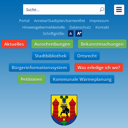
Portal
Anreise/Stadtplan/barrierefrei
Impressum
Hinweisgebermeldestelle
Datenschutz
Kontakt
A
Schriftgröße:
A
Aktuelles
Ausschreibungen
Bekanntmachungen
Stadtbibliothek
Ortsrecht
Bürgerinformationssystem
Was erledige ich wo?
Petitionen
Kommunale Wärmeplanung