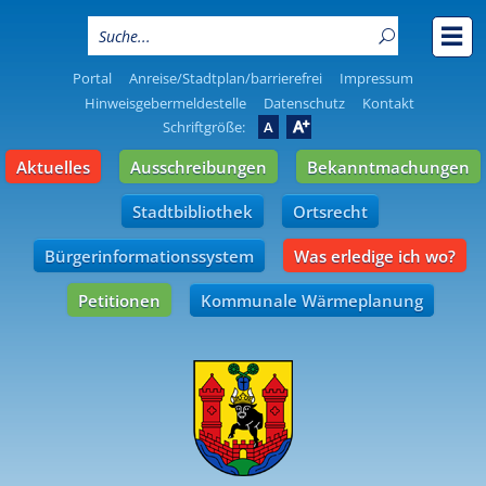
Portal
Anreise/Stadtplan/barrierefrei
Impressum
Hinweisgebermeldestelle
Datenschutz
Kontakt
A
Schriftgröße:
A
Aktuelles
Ausschreibungen
Bekanntmachungen
Stadtbibliothek
Ortsrecht
Bürgerinformationssystem
Was erledige ich wo?
Petitionen
Kommunale Wärmeplanung