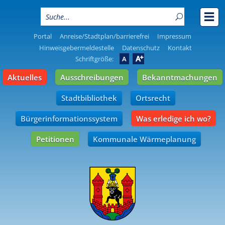
Portal
Anreise/Stadtplan/barrierefrei
Impressum
Hinweisgebermeldestelle
Datenschutz
Kontakt
A
Schriftgröße:
A
Aktuelles
Ausschreibungen
Bekanntmachungen
Stadtbibliothek
Ortsrecht
Bürgerinformationssystem
Was erledige ich wo?
Petitionen
Kommunale Wärmeplanung