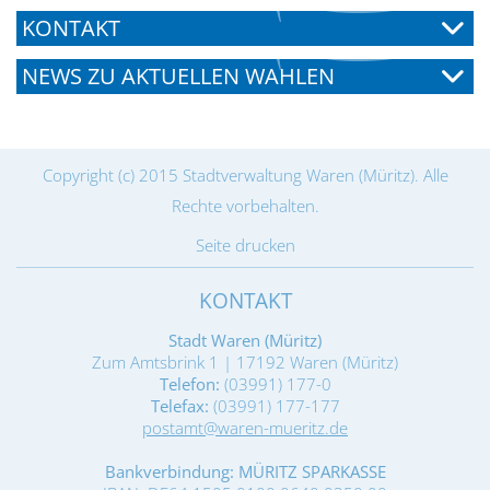
KONTAKT
NEWS ZU AKTUELLEN WAHLEN
Copyright (c) 2015 Stadtverwaltung Waren (Müritz). Alle
Rechte vorbehalten.
Seite drucken
KONTAKT
Stadt Waren (Müritz)
Zum Amtsbrink 1 | 17192 Waren (Müritz)
Telefon:
(03991) 177-0
Telefax:
(03991) 177-177
postamt@waren-mueritz.de
Bankverbindung: MÜRITZ SPARKASSE