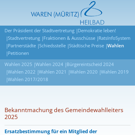
Der Präsident der Stadtvertretung
Demokratie leben!
Stadtvertretung
Fraktionen & Ausschüsse
RatsInfoSystem
Partnerstädte
Schiedsstelle
Städtische Preise
Wahlen
Petitionen
Wahlen 2025
Wahlen 2024
Bürgereintscheid 2024
Wahlen 2022
Wahlen 2021
Wahlen 2020
Wahlen 2019
Wahlen 2017/2018
Bekanntmachung des Gemeindewahlleiters
2025
Ersatzbestimmung für ein Mitglied der