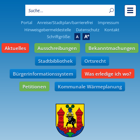
Portal
Anreise/Stadtplan/barrierefrei
Impressum
Hinweisgebermeldestelle
Datenschutz
Kontakt
A
Schriftgröße:
A
Aktuelles
Ausschreibungen
Bekanntmachungen
Stadtbibliothek
Ortsrecht
Bürgerinformationssystem
Was erledige ich wo?
Petitionen
Kommunale Wärmeplanung