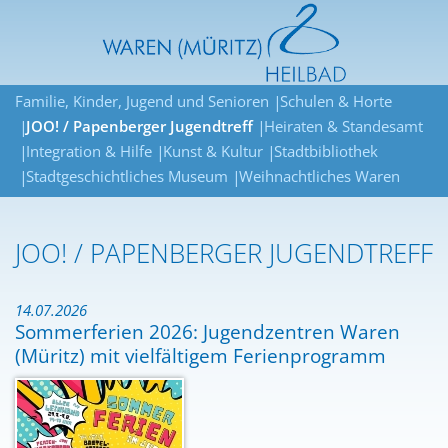
Familie, Kinder, Jugend und Senioren
Schulen & Horte
JOO! / Papenberger Jugendtreff
Heiraten & Standesamt
Integration & Hilfe
Kunst & Kultur
Stadtbibliothek
Stadtgeschichtliches Museum
Weihnachtliches Waren
JOO! / PAPENBERGER JUGENDTREFF
14.07.2026
Sommerferien 2026: Jugendzentren Waren
(Müritz) mit vielfältigem Ferienprogramm