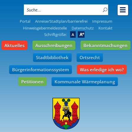
Portal
Anreise/Stadtplan/barrierefrei
Impressum
Hinweisgebermeldestelle
Datenschutz
Kontakt
A
Schriftgröße:
A
Aktuelles
Ausschreibungen
Bekanntmachungen
Stadtbibliothek
Ortsrecht
Bürgerinformationssystem
Was erledige ich wo?
Petitionen
Kommunale Wärmeplanung