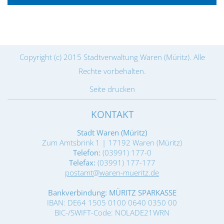
Copyright (c) 2015 Stadtverwaltung Waren (Müritz). Alle
Rechte vorbehalten.
Seite drucken
KONTAKT
Stadt Waren (Müritz)
Zum Amtsbrink 1 | 17192 Waren (Müritz)
Telefon:
(03991) 177-0
Telefax:
(03991) 177-177
postamt@waren-mueritz.de
Bankverbindung: MÜRITZ SPARKASSE
IBAN: DE64 1505 0100 0640 0350 00
BIC-/SWIFT-Code: NOLADE21WRN