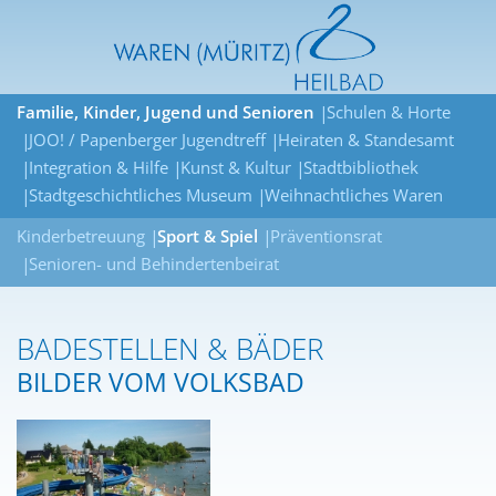
Familie, Kinder, Jugend und Senioren
Schulen & Horte
JOO! / Papenberger Jugendtreff
Heiraten & Standesamt
Integration & Hilfe
Kunst & Kultur
Stadtbibliothek
Stadtgeschichtliches Museum
Weihnachtliches Waren
Kinderbetreuung
Sport & Spiel
Präventionsrat
Senioren- und Behindertenbeirat
BADESTELLEN & BÄDER
BILDER VOM VOLKSBAD