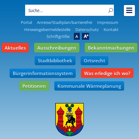
Portal
Anreise/Stadtplan/barrierefrei
Impressum
Hinweisgebermeldestelle
Datenschutz
Kontakt
A
Schriftgröße:
A
Aktuelles
Ausschreibungen
Bekanntmachungen
Stadtbibliothek
Ortsrecht
Bürgerinformationssystem
Was erledige ich wo?
Petitionen
Kommunale Wärmeplanung