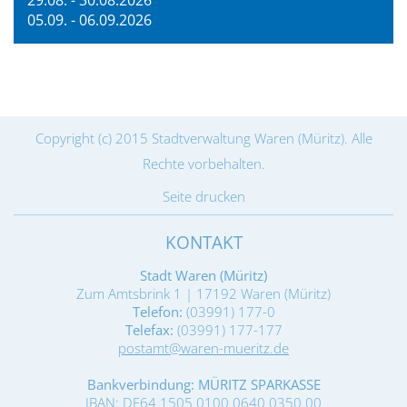
05.09. - 06.09.2026
Copyright (c) 2015 Stadtverwaltung Waren (Müritz). Alle
Rechte vorbehalten.
Seite drucken
KONTAKT
Stadt Waren (Müritz)
Zum Amtsbrink 1 | 17192 Waren (Müritz)
Telefon:
(03991) 177-0
Telefax:
(03991) 177-177
postamt@waren-mueritz.de
Bankverbindung: MÜRITZ SPARKASSE
IBAN: DE64 1505 0100 0640 0350 00