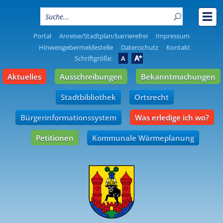
Portal
Anreise/Stadtplan/barrierefrei
Impressum
Hinweisgebermeldestelle
Datenschutz
Kontakt
A
Schriftgröße:
A
Aktuelles
Ausschreibungen
Bekanntmachungen
Stadtbibliothek
Ortsrecht
Bürgerinformationssystem
Was erledige ich wo?
Petitionen
Kommunale Wärmeplanung