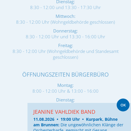
Dienstag:
8:30 - 12:00 und 13:30 - 17:30 Uhr
Mittwoch:
8:30 - 12:00 Uhr (Wohngeldbehörde geschlossen)
Donnerstag:
8:30 - 12:00 Uhr und 13:30 - 16:00 Uhr
Freitag:
8:30 - 12:00 Uhr (Wohngeldbehörde und Standesamt
geschlossen)
ÖFFNUNGSZEITEN BÜRGERBÜRO
Montag:
8:00 - 12:00 Uhr & 13:00 - 16:00
Dienstag:
OK
8:00 - 12:00 & 13:00 - 17:30 Uhr
JEANINE VAHLDIEK BAND
Mittwoch:
11.08.2026 • 19:00 Uhr • Kurpark, Bühne
geschlossen
am Brunnen:
Die ungewöhnlichen Klänge der
Donnerstag:
Orchesterharfe, gemischt mit Gesang,