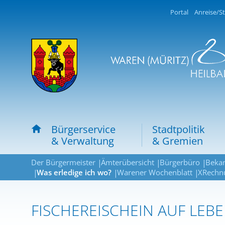
Portal
Anreise/St
Bürgerservice
Stadtpolitik
& Verwaltung
& Gremien
Der Bürgermeister
Ämterübersicht
Bürgerbüro
Beka
Was erledige ich wo?
Warener Wochenblatt
XRechn
FISCHEREISCHEIN AUF LEBE