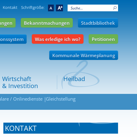
Kontakt
Schriftgröße:
A
A
ungen
Bekanntmachungen
Stadtbibliothek
ionssystem
Was erledige ich wo?
Petitionen
Kommunale Wärmeplanung
Wirtschaft
Heilbad
& Investition
lare / Onlinedienste
Gleichstellung
KONTAKT