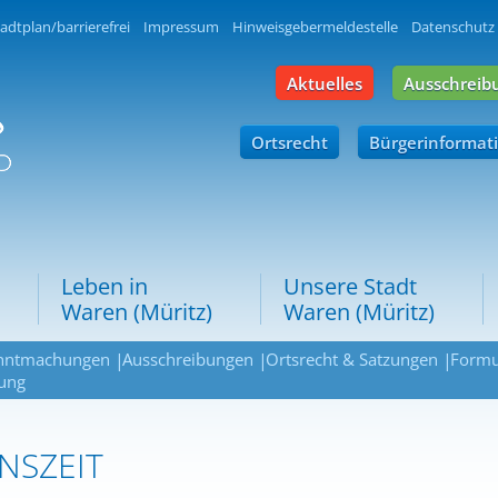
adtplan/barrierefrei
Impressum
Hinweisgebermeldestelle
Datenschutz
Aktuelles
Ausschreib
Ortsrecht
Bürgerinformat
Leben in
Unsere Stadt
Waren (Müritz)
Waren (Müritz)
nntmachungen
Ausschreibungen
Ortsrecht & Satzungen
Formu
ung
NSZEIT