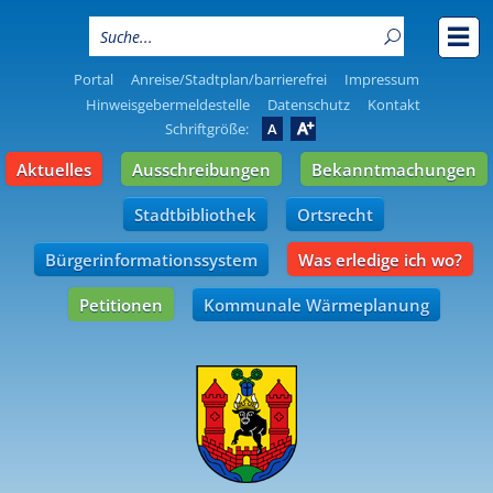
Portal
Anreise/Stadtplan/barrierefrei
Impressum
Hinweisgebermeldestelle
Datenschutz
Kontakt
A
Schriftgröße:
A
Aktuelles
Ausschreibungen
Bekanntmachungen
Stadtbibliothek
Ortsrecht
Bürgerinformationssystem
Was erledige ich wo?
Petitionen
Kommunale Wärmeplanung