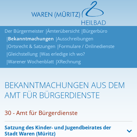
Der Bürgermeister
Ämterübersicht
Bürgerbüro
Bekanntmachungen
Ausschreibungen
Ortsrecht & Satzungen
Formulare / Onlinedienste
Gleichstellung
Was erledige ich wo?
Warener Wochenblatt
XRechnung
BEKANNTMACHUNGEN AUS DEM
AMT FÜR BÜRGERDIENSTE
30 - Amt für Bürgerdienste
Satzung des Kinder- und Jugendbeirates der
Stadt Waren (Müritz)