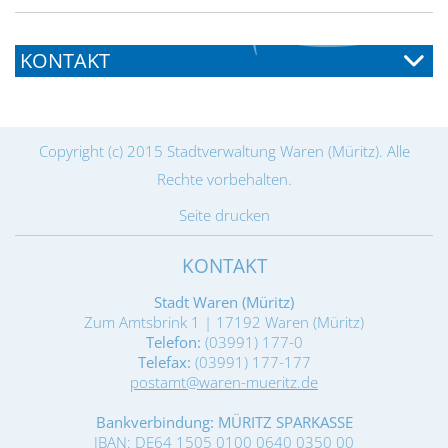
KONTAKT
Copyright (c) 2015 Stadtverwaltung Waren (Müritz). Alle
Rechte vorbehalten.
Seite drucken
KONTAKT
Stadt Waren (Müritz)
Zum Amtsbrink 1 | 17192 Waren (Müritz)
Telefon:
(03991) 177-0
Telefax:
(03991) 177-177
postamt@waren-mueritz.de
Bankverbindung: MÜRITZ SPARKASSE
IBAN: DE64 1505 0100 0640 0350 00